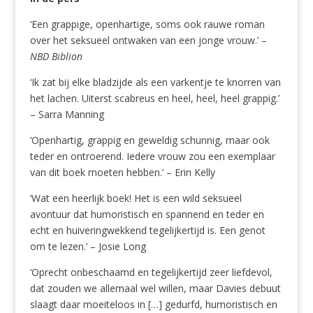
‘Een grappige, openhartige, soms ook rauwe roman
over het seksueel ontwaken van een jonge vrouw.’ –
NBD Biblion
‘Ik zat bij elke bladzijde als een varkentje te knorren van
het lachen. Uiterst scabreus en heel, heel, heel grappig.’
– Sarra Manning
‘Openhartig, grappig en geweldig schunnig, maar ook
teder en ontroerend. Iedere vrouw zou een exemplaar
van dit boek moeten hebben.’ – Erin Kelly
‘Wat een heerlijk boek! Het is een wild seksueel
avontuur dat humoristisch en spannend en teder en
echt en huiveringwekkend tegelijkertijd is. Een genot
om te lezen.’ – Josie Long
‘Oprecht onbeschaamd en tegelijkertijd zeer liefdevol,
dat zouden we allemaal wel willen, maar Davies debuut
slaagt daar moeiteloos in […] gedurfd, humoristisch en