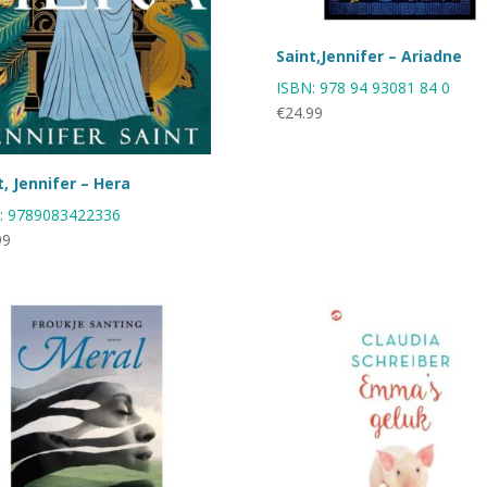
Saint,Jennifer – Ariadne
ISBN:
978 94 93081 84 0
€
24.99
t, Jennifer – Hera
:
9789083422336
99