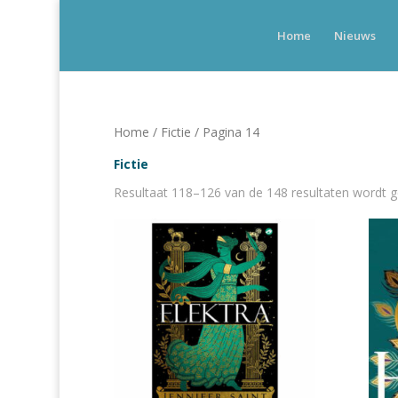
Home
Nieuws
Home
/
Fictie
/ Pagina 14
Fictie
Resultaat 118–126 van de 148 resultaten wordt 