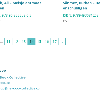
h, Ali – Meisje ontmoet
Sönmez, Burhan – De
gen
onschuldigen
:
978 90 833358 0 3
ISBN:
9789493081208
99
€
5.00
…
11
12
13
14
15
16
17
→
oop
Book Collective
260238
oop@newbookcollective.com