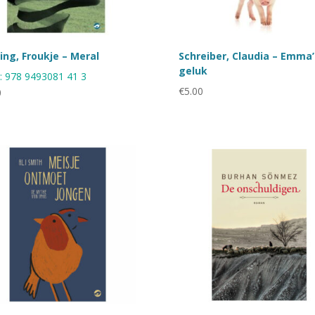
ing, Froukje – Meral
Schreiber, Claudia – Emma’
geluk
:
978 9493081 41 3
€
5.00
0