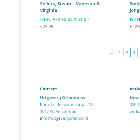
Sellers, Susan – Vanessa &
Smit
Virginia
jon
ISBN:
978 90 832551 0 1
ISBN
€
23.99
€
22.
←
1
2
3
Contact
Verk
Uitgeverij Orlando bv
New 
Korte Leidsedwarsstraat 12
020 2
1017 RC Amsterdam
verk
info@uitgeverijorlando.nl