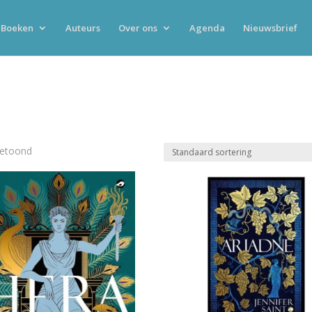
Boeken
Auteurs
Over ons
Agenda
Nieuwsbrief
getoond