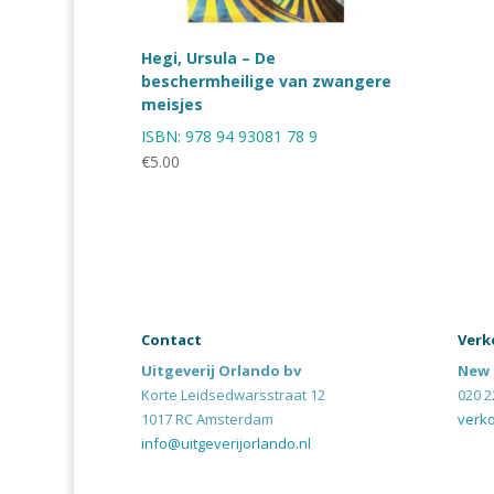
Hegi, Ursula – De
beschermheilige van zwangere
meisjes
ISBN:
978 94 93081 78 9
€
5.00
Contact
Verk
Uitgeverij Orlando bv
New 
Korte Leidsedwarsstraat 12
020 2
1017 RC Amsterdam
verk
info@uitgeverijorlando.nl