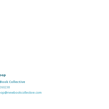
oop
Book Collective
260238
oop@newbookcollective.com