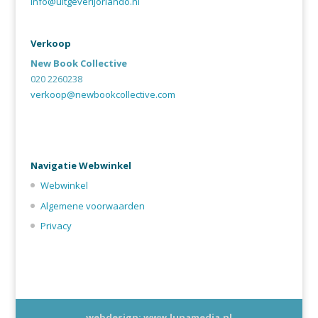
info@uitgeverijorlando.nl
Verkoop
New Book Collective
020 2260238
verkoop@newbookcollective.com
Navigatie Webwinkel
Webwinkel
Algemene voorwaarden
Privacy
webdesign: www.lunamedia.nl