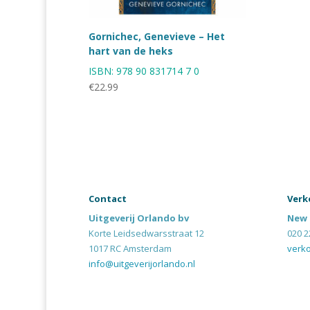
Gornichec, Genevieve – Het
hart van de heks
ISBN:
978 90 831714 7 0
€
22.99
Contact
Verk
Uitgeverij Orlando bv
New 
Korte Leidsedwarsstraat 12
020 2
1017 RC Amsterdam
verk
info@uitgeverijorlando.nl