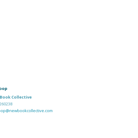
oop
Book Collective
260238
oop@newbookcollective.com