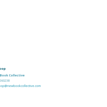
oop
Book Collective
260238
oop@newbookcollective.com