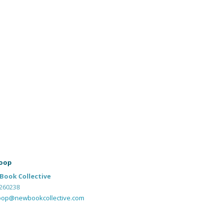
oop
Book Collective
260238
oop@newbookcollective.com