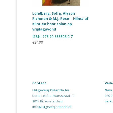
Lundberg, Sofia, Alyson
Richman & M.J. Rose – Hilma af
Klint en haar salon op
vrijdagavond
ISBN:
978 90 833358 2 7
€
24.99
Contact
Verk
Uitgeverij Orlando bv
New 
Korte Leidsedwarsstraat 12
020 2
1017 RC Amsterdam
verk
info@uitgeverijorlando.nl