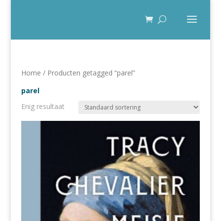
Home
/ Producten getagged “parel”
parel
Enig resultaat