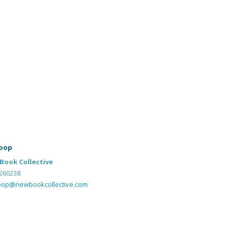
oop
Book Collective
260238
oop@newbookcollective.com