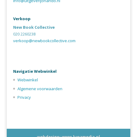
info@uitgeverijorlando.nl
Verkoop
New Book Collective
020 2260238
verkoop@newbookcollective.com
Navigatie Webwinkel
Webwinkel
Algemene voorwaarden
Privacy
webdesign: www.lunamedia.nl