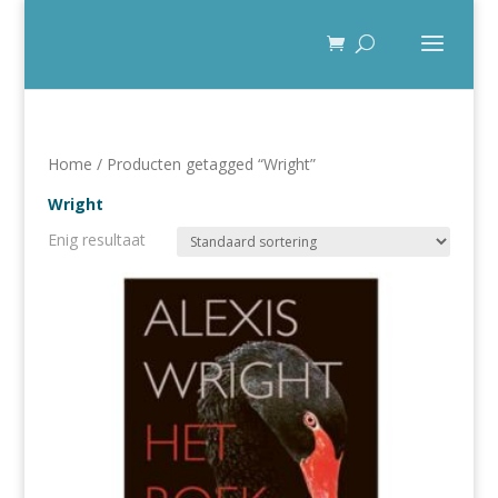
Home
/ Producten getagged “Wright”
Wright
Enig resultaat