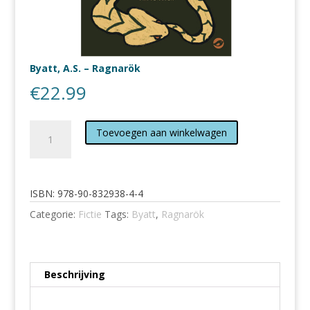
Byatt, A.S. – Ragnarök
€
22.99
Byatt,
Toevoegen aan winkelwagen
A.S.
-
Ragnarök
aantal
ISBN:
978-90-832938-4-4
Categorie:
Fictie
Tags:
Byatt
,
Ragnarök
Beschrijving