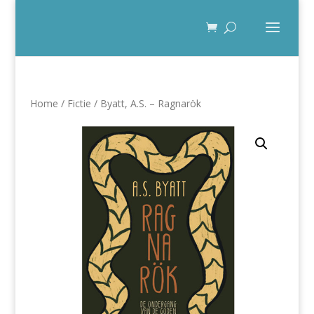
Home
/
Fictie
/ Byatt, A.S. – Ragnarök