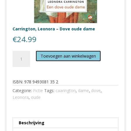
Carrington, Leonora – Dove oude dame
€
24.99
Carrington,
Toevoegen aan winkelwagen
Leonora
-
Dove
oude
ISBN:
978 9493081 35 2
dame
Categorie:
Fictie
Tags:
caarington
,
dame
,
dove
,
aantal
Leonora
,
oude
Beschrijving