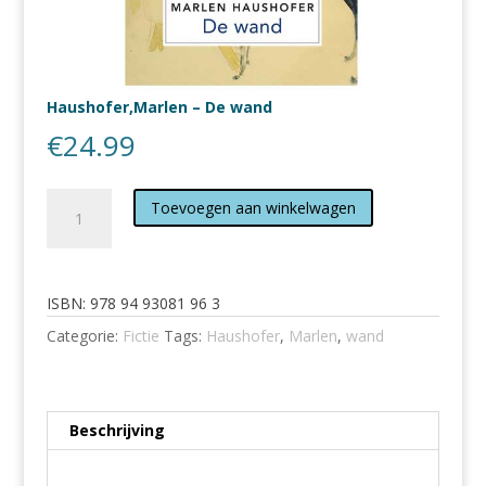
Haushofer,Marlen – De wand
€
24.99
Haushofer,Marlen
Toevoegen aan winkelwagen
-
De
wand
aantal
ISBN:
978 94 93081 96 3
Categorie:
Fictie
Tags:
Haushofer
,
Marlen
,
wand
Beschrijving