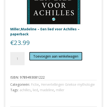
Miller,Madeline – Een lied voor Achilles –
paperback
€
23.99
Miller,Madeline
Toevoegen aan winkelwagen
-
Een
lied
voor
ISBN:
9789493081222
Achilles
Categorieën:
Fictie
,
Hervertellingen Griekse mythologie
-
Tags:
achilles
,
lied
,
madeline
,
miller
paperback
aantal