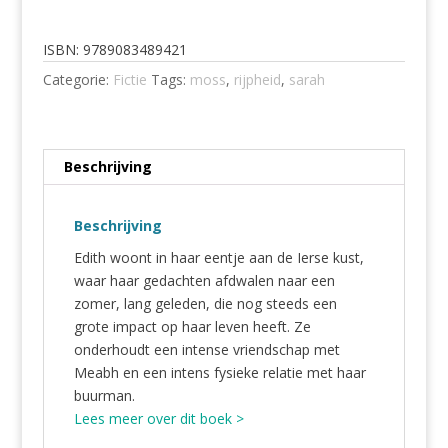
-
Rijpheid
aantal
ISBN:
9789083489421
Categorie:
Fictie
Tags:
moss
,
rijpheid
,
sarah
Beschrijving
Beschrijving
Edith woont in haar eentje aan de Ierse kust,
waar haar gedachten afdwalen naar een
zomer, lang geleden, die nog steeds een
grote impact op haar leven heeft. Ze
onderhoudt een intense vriendschap met
Meabh en een intens fysieke relatie met haar
buurman.
Lees meer over dit boek >