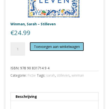
Winman, Sarah – Stilleven
€
24.99
Winman,
Toevoegen aan winkelwagen
Sarah
-
Stilleven
aantal
ISBN:
978 90 831714 9 4
Categorie:
Fictie
Tags:
sarah
,
stilleven
,
winman
Beschrijving