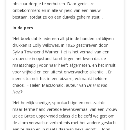
obscuur dorpje te verhuizen. Daar geniet ze
onbekommerd en in alle vrijheid van een nieuw
bestaan, totdat ze op een duivels geheim stuit…
In de pers
‘Het boek dat ik iedereen altijd in de handen zal blijven
drukken is Lolly Willowes, in 1926 geschreven door
Sylvia Townsend Warner. Het is het verhaal van een
vrouw die in opstand komt tegen het leven dat de
maatschappij voor haar heeft afgemeten, en het inruilt
voor vrijheid en een uiterst onverwachte alliantie… En
ineens tuimelt het in een bizarre, volmaakt heldere
chaos.’ – Helen MacDonald, auteur van
De H is van
Havik
‘Het heerlijk snedige, spookachtige en met zachte-
maar-ferme hand vertelde levensverhaal van een vrouw
uit de Britse upper-middleclass die beleefd weigert om
de alom verwachte verbintenis met het andere geslacht
aan te gaan en in plaats daarvan heks wordt.’ – John