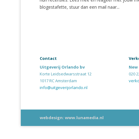
blogestafette, stuur dan een mail naar...
Contact
Verk
Uitgeverij Orlando bv
New 
Korte Leidsedwarsstraat 12
020 2
1017 RC Amsterdam
verk
info@uitgeverijorlando.nl
webdesign: www.lunamedia.nl