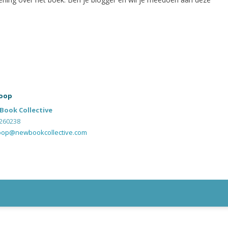
oop
Book Collective
260238
oop@newbookcollective.com