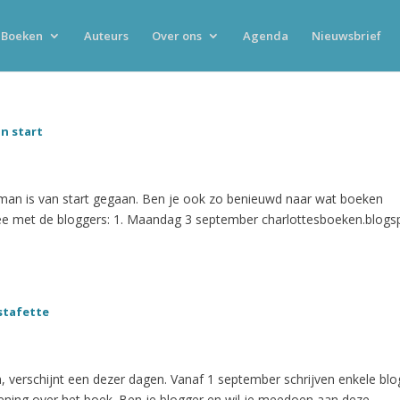
Boeken
Auteurs
Over ons
Agenda
Nieuwsbrief
n start
man is van start gegaan. Ben je ook zo benieuwd naar wat boeken
ee met de bloggers: 1. Maandag 3 september charlottesboeken.blogsp
stafette
verschijnt een dezer dagen. Vanaf 1 september schrijven enkele blo
ning over het boek. Ben je blogger en wil je meedoen aan deze