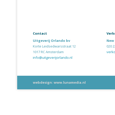
Contact
Verk
Uitgeverij Orlando bv
New 
Korte Leidsedwarsstraat 12
020 2
1017 RC Amsterdam
verk
info@uitgeverijorlando.nl
webdesign: www.lunamedia.nl