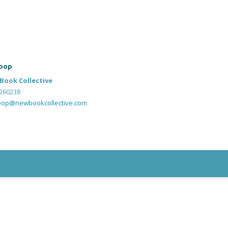
oop
Book Collective
260238
oop@newbookcollective.com