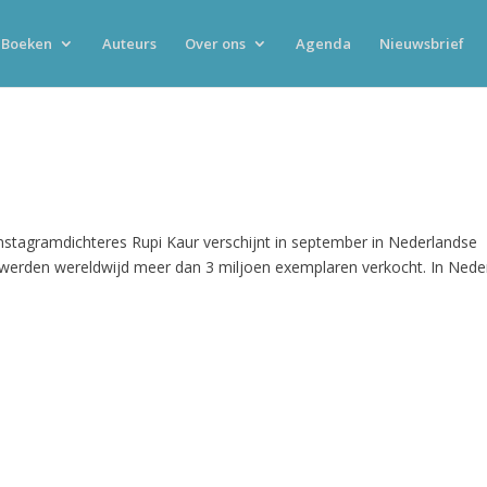
Boeken
Auteurs
Over ons
Agenda
Nieuwsbrief
stagramdichteres Rupi Kaur verschijnt in september in Nederlandse
g werden wereldwijd meer dan 3 miljoen exemplaren verkocht. In Nede