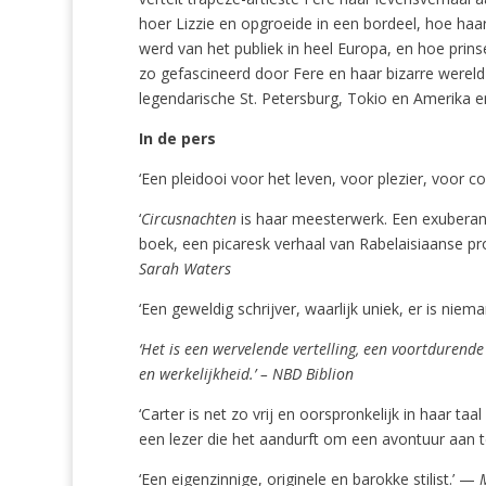
hoer Lizzie en opgroeide in een bordeel, hoe haar v
werd van het publiek in heel Europa, en hoe prin
zo gefascineerd door Fere en haar bizarre wereld
legendarische St. Petersburg, Tokio en Amerika 
In de pers
‘Een pleidooi voor het leven, voor plezier, voor c
‘
Circusnachten
is haar meesterwerk. Een exuberant
boek, een picaresk verhaal van Rabelaisiaanse pr
Sarah Waters
‘Een geweldig schrijver, waarlijk uniek, er is niem
‘Het is een wervelende vertelling, een voortduren
en werkelijkheid.’ – NBD Biblion
‘Carter is net zo vrij en oorspronkelijk in haar ta
een lezer die het aandurft om een avontuur aan t
‘Een eigenzinnige, originele en barokke stilist.’ —