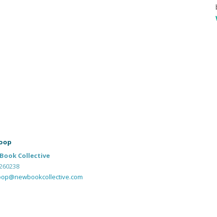
oop
Book Collective
260238
oop@newbookcollective.com