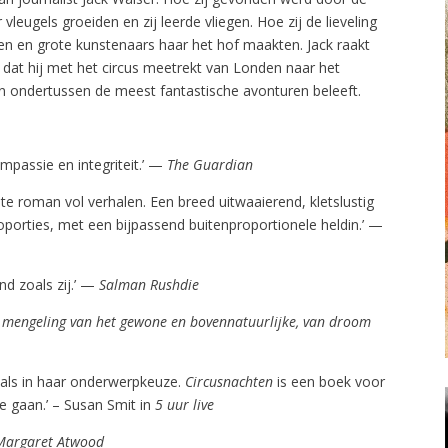
leugels groeiden en zij leerde vliegen. Hoe zij de lieveling
sen en grote kunstenaars haar het hof maakten. Jack raakt
 dat hij met het circus meetrekt van Londen naar het
en ondertussen de meest fantastische avonturen beleeft.
ompassie en integriteit.’ —
The Guardian
e roman vol verhalen. Een breed uitwaaierend, kletslustig
oporties, met een bijpassend buitenproportionele heldin.’ —
and zoals zij.’ —
Salman Rushdie
de mengeling van het gewone en bovennatuurlijke, van droom
al als in haar onderwerpkeuze.
Circusnachten
is een boek voor
e gaan.’ – Susan Smit in
5 uur live
Margaret Atwood