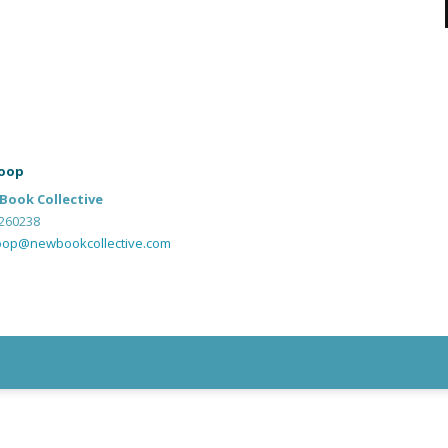
oop
Book Collective
260238
oop@newbookcollective.com