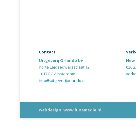
Contact
Verk
Uitgeverij Orlando bv
New 
Korte Leidsedwarsstraat 12
020 2
1017 RC Amsterdam
verk
info@uitgeverijorlando.nl
webdesign: www.lunamedia.nl