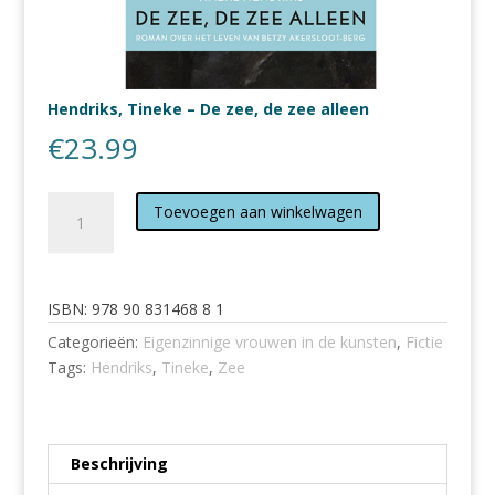
Hendriks, Tineke – De zee, de zee alleen
€
23.99
Hendriks,
Toevoegen aan winkelwagen
Tineke
-
De
zee,
ISBN:
978 90 831468 8 1
de
Categorieën:
Eigenzinnige vrouwen in de kunsten
,
Fictie
zee
Tags:
Hendriks
,
Tineke
,
Zee
alleen
aantal
Beschrijving