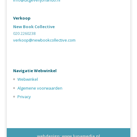
info@uitgeverijorlando.nl
Verkoop
New Book Collective
020 2260238
verkoop@newbookcollective.com
Navigatie Webwinkel
Webwinkel
Algemene voorwaarden
Privacy
webdesign: www.lunamedia.nl