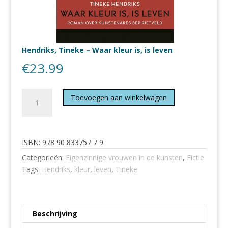
Hendriks, Tineke – Waar kleur is, is leven
€
23.99
Hendriks,
Toevoegen aan winkelwagen
Tineke
-
Waar
kleur
ISBN:
978 90 833757 7 9
is,
Categorieën:
Eigenzinnige vrouwen in de kunsten
,
Fictie
is
Tags:
Hendriks
,
kleur
,
leven
,
Tineke
leven
aantal
Beschrijving