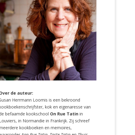
Over de auteur:
Susan Herrmann Loomis is een bekroond
kookboekenschrijfster, kok en eigenaresse van
de befaamde kookschool
On Rue Tatin
in
Louviers, in Normandie in Frankrijk. Zij schreef
meerdere kookboeken en memoires,
waaronder
Aan Rue Tatin, Tarte Tatin
en
Thuis