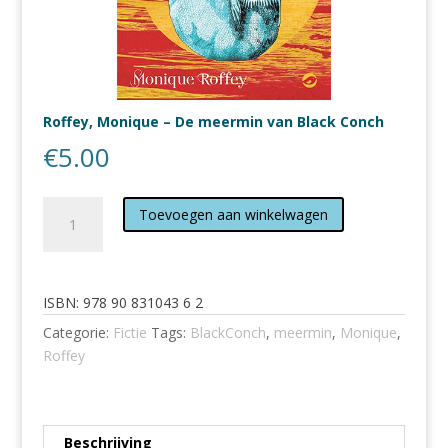
Roffey, Monique – De meermin van Black Conch
€
5.00
Roffey,
Toevoegen aan winkelwagen
Monique
-
De
meermin
ISBN:
978 90 831043 6 2
van
Categorie:
Fictie
Tags:
BlackConch
,
meermin
,
Monique
,
Black
Roffey
Conch
aantal
Beschrijving