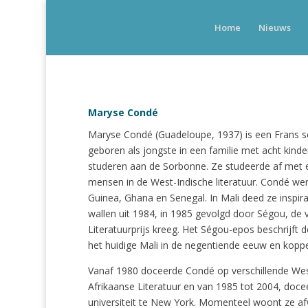
Home
Nieuws
Maryse Condé
Maryse Condé (Guadeloupe, 1937) is een Frans sch
geboren als jongste in een familie met acht kinde
studeren aan de Sorbonne. Ze studeerde af met e
mensen in de West-Indische literatuur. Condé wer
Guinea, Ghana en Senegal. In Mali deed ze inspir
wallen uit 1984, in 1985 gevolgd door Ségou, de 
Literatuurprijs kreeg. Het Ségou-epos beschrijft
het huidige Mali in de negentiende eeuw en koppel
Vanaf 1980 doceerde Condé op verschillende Wes
Afrikaanse Literatuur en van 1985 tot 2004, doce
universiteit te New York. Momenteel woont ze afw