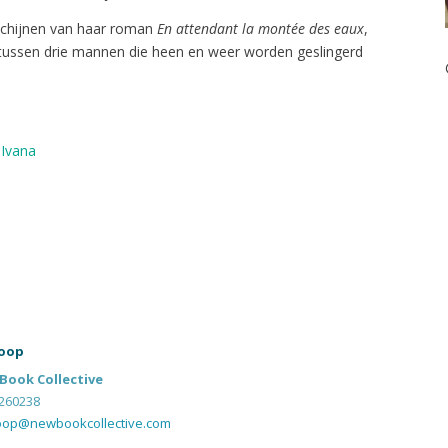
erschijnen van haar roman
En attendant la montée des eaux
,
tussen drie mannen die heen en weer worden geslingerd
 Ivana
oop
Book Collective
260238
oop@newbookcollective.com