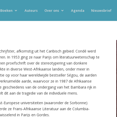
Boeken
Auteurs
Over ons
Agenda
Nieuwsbrief
rijfster, afkomstig uit het Caribisch gebied. Condé werd
ren. In 1953 ging ze naar Parijs om literatuurwetenschap te
en proefschrift over de stereotypering van donkere
kte in diverse West-Afrikaanse landen, onder meer in
atie op voor haar wereldwijde bestseller Ségou, de aarden
verkruimelde aarde, waarvoor ze in 1987 de Afrikaanse
 de geschiedenis van de ondergang van het Bambara rijk in
t dit aan de tragedie van de individuele mens.
t-Europese universiteiten (waaronder de Sorbonne)
erde ze Frans-Afrikaanse Literatuur aan de Columbia-
isselend in Parijs en Gordes.